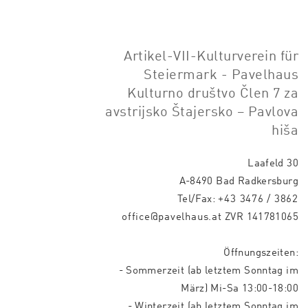
Artikel-VII-Kulturverein für
Steiermark - Pavelhaus
Kulturno društvo Člen 7 za
avstrijsko Štajersko – Pavlova
hiša
Laafeld 30
A-8490 Bad Radkersburg
Tel/Fax:
+43 3476 / 3862
office@pavelhaus.at
ZVR 141781065
Öffnungszeiten:
- Sommerzeit (ab letztem Sonntag im
März) Mi-Sa 13:00-18:00
- Winterzeit (ab letztem Sonntag im