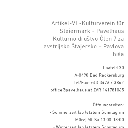
Artikel-VII-Kulturverein für
Steiermark - Pavelhaus
Kulturno društvo Člen 7 za
avstrijsko Štajersko – Pavlova
hiša
Laafeld 30
A-8490 Bad Radkersburg
Tel/Fax:
+43 3476 / 3862
office@pavelhaus.at
ZVR 141781065
Öffnungszeiten:
- Sommerzeit (ab letztem Sonntag im
März) Mi-Sa 13:00-18:00
- Winterzeit (ab letztem Sonntag im