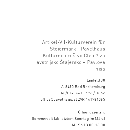
Artikel-VII-Kulturverein für
Steiermark - Pavelhaus
Kulturno društvo Člen 7 za
avstrijsko Štajersko – Pavlova
hiša
Laafeld 30
A-8490 Bad Radkersburg
Tel/Fax:
+43 3476 / 3862
office@pavelhaus.at
ZVR 141781065
Öffnungszeiten:
- Sommerzeit (ab letztem Sonntag im März)
Mi-Sa 13:00-18:00