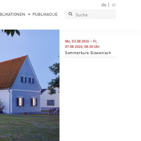
de
sl
BLIKATIONEN
PUBLIKACIJE
Mo, 03.08.2026
–
Fr,
07.08.2026
,
08:30
Uhr
Sommerkurs Slowenisch
PAVLOVA HIŠA
Muzej, galerija, prireditveni prostor