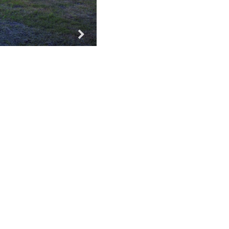
Za vse!