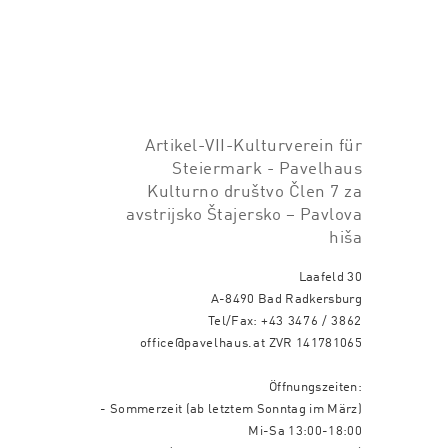
Artikel-VII-Kulturverein für
Steiermark - Pavelhaus
Kulturno društvo Člen 7 za
avstrijsko Štajersko – Pavlova
hiša
Laafeld 30
A-8490 Bad Radkersburg
Tel/Fax:
+43 3476 / 3862
office@pavelhaus.at
ZVR 141781065
Öffnungszeiten:
- Sommerzeit (ab letztem Sonntag im März)
Mi-Sa 13:00-18:00