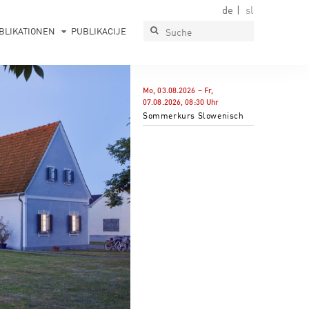
de
sl
BLIKATIONEN
PUBLIKACIJE
Mo, 03.08.2026
–
Fr,
07.08.2026
,
08:30
Uhr
Sommerkurs Slowenisch
PAVLOVA HIŠA
Muzej, galerija, prireditveni prostor