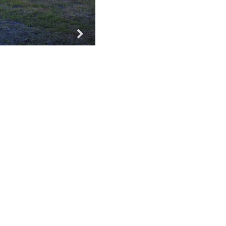
Za vse!