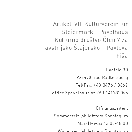
Artikel-VII-Kulturverein für
Steiermark - Pavelhaus
Kulturno društvo Člen 7 za
avstrijsko Štajersko – Pavlova
hiša
Laafeld 30
A-8490 Bad Radkersburg
Tel/Fax:
+43 3476 / 3862
office@pavelhaus.at
ZVR 141781065
Öffnungszeiten:
- Sommerzeit (ab letztem Sonntag im
März) Mi-Sa 13:00-18:00
- Winterzeit (ab letztem Sonntag im