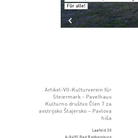
Für alle!
Artikel-VII-Kulturverein für
Steiermark - Pavelhaus
Kulturno društvo Člen 7 za
avstrijsko Štajersko – Pavlova
hiša
Laafeld 30
A-8490 Bad Radkersburg