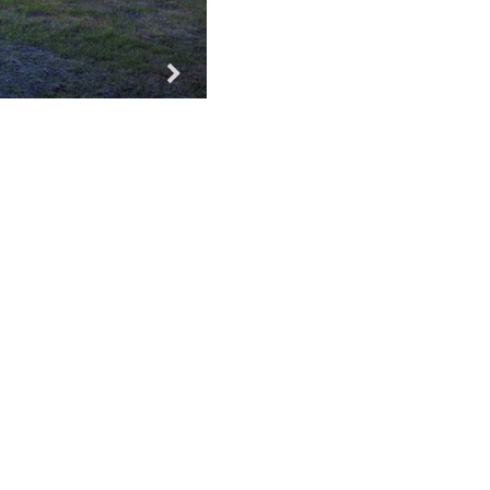
Za vse!