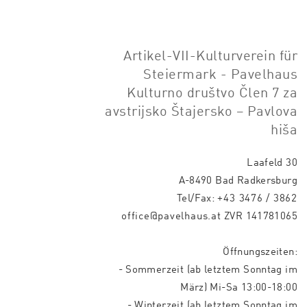
Artikel-VII-Kulturverein für
Steiermark - Pavelhaus
Kulturno društvo Člen 7 za
avstrijsko Štajersko – Pavlova
hiša
Laafeld 30
A-8490 Bad Radkersburg
Tel/Fax:
+43 3476 / 3862
office@pavelhaus.at
ZVR 141781065
Öffnungszeiten:
- Sommerzeit (ab letztem Sonntag im
März) Mi-Sa 13:00-18:00
- Winterzeit (ab letztem Sonntag im