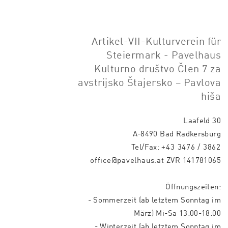
Artikel-VII-Kulturverein für
Steiermark - Pavelhaus
Kulturno društvo Člen 7 za
avstrijsko Štajersko – Pavlova
hiša
Laafeld 30
A-8490 Bad Radkersburg
Tel/Fax:
+43 3476 / 3862
office@pavelhaus.at
ZVR 141781065
Öffnungszeiten:
- Sommerzeit (ab letztem Sonntag im
März) Mi-Sa 13:00-18:00
- Winterzeit (ab letztem Sonntag im