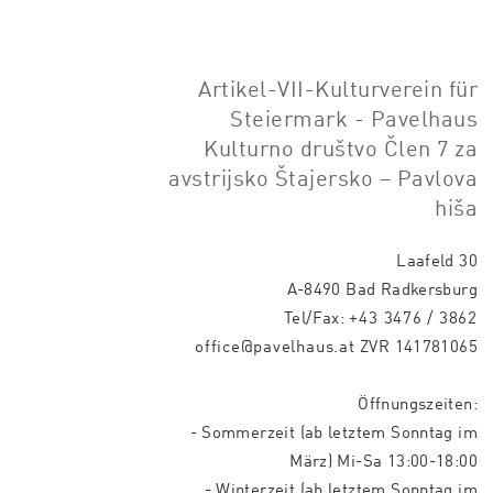
Artikel-VII-Kulturverein für
Steiermark - Pavelhaus
Kulturno društvo Člen 7 za
avstrijsko Štajersko – Pavlova
hiša
Laafeld 30
A-8490 Bad Radkersburg
Tel/Fax:
+43 3476 / 3862
office@pavelhaus.at
ZVR 141781065
Öffnungszeiten:
- Sommerzeit (ab letztem Sonntag im
März) Mi-Sa 13:00-18:00
- Winterzeit (ab letztem Sonntag im