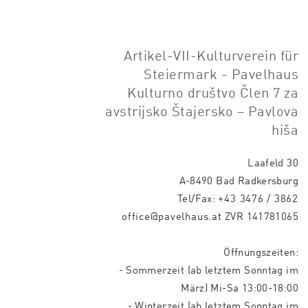
Artikel-VII-Kulturverein für
Steiermark - Pavelhaus
Kulturno društvo Člen 7 za
avstrijsko Štajersko – Pavlova
hiša
Laafeld 30
A-8490 Bad Radkersburg
Tel/Fax:
+43 3476 / 3862
office@pavelhaus.at
ZVR 141781065
Öffnungszeiten:
- Sommerzeit (ab letztem Sonntag im
März) Mi-Sa 13:00-18:00
- Winterzeit (ab letztem Sonntag im