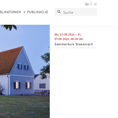
de
sl
BLIKATIONEN
PUBLIKACIJE
Mo, 03.08.2026
–
Fr,
07.08.2026
,
08:30
Uhr
Sommerkurs Slowenisch
PAVLOVA HIŠA
Muzej, galerija, prireditveni prostor