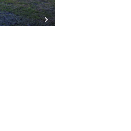
Za vse!