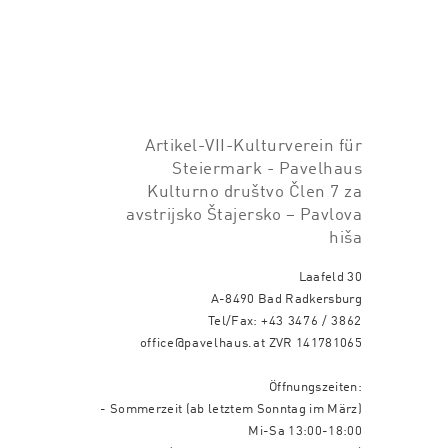
Artikel-VII-Kulturverein für
Steiermark - Pavelhaus
Kulturno društvo Člen 7 za
avstrijsko Štajersko – Pavlova
hiša
Laafeld 30
A-8490 Bad Radkersburg
Tel/Fax:
+43 3476 / 3862
office@pavelhaus.at
ZVR 141781065
Öffnungszeiten:
- Sommerzeit (ab letztem Sonntag im März)
Mi-Sa 13:00-18:00