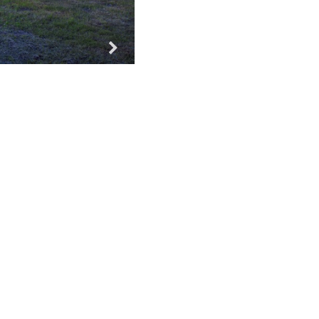
Za vse!