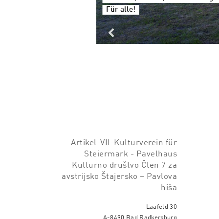
Für alle!
Artikel-VII-Kulturverein für
Steiermark - Pavelhaus
Kulturno društvo Člen 7 za
avstrijsko Štajersko – Pavlova
hiša
Laafeld 30
A-8490 Bad Radkersburg