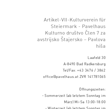
Artikel-VII-Kulturverein für
Steiermark - Pavelhaus
Kulturno društvo Člen 7 za
avstrijsko Štajersko – Pavlova
hiša
Laafeld 30
A-8490 Bad Radkersburg
Tel/Fax:
+43 3476 / 3862
office@pavelhaus.at
ZVR 141781065
Öffnungszeiten:
- Sommerzeit (ab letztem Sonntag im
März) Mi-Sa 13:00-18:00
- Winterzeit (ab letztem Sonntag im