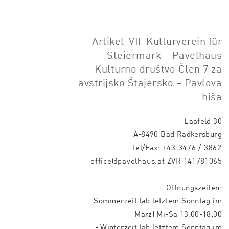
Artikel-VII-Kulturverein für
Steiermark - Pavelhaus
Kulturno društvo Člen 7 za
avstrijsko Štajersko – Pavlova
hiša
Laafeld 30
A-8490 Bad Radkersburg
Tel/Fax:
+43 3476 / 3862
office@pavelhaus.at
ZVR 141781065
Öffnungszeiten:
- Sommerzeit (ab letztem Sonntag im
März) Mi-Sa 13:00-18:00
- Winterzeit (ab letztem Sonntag im