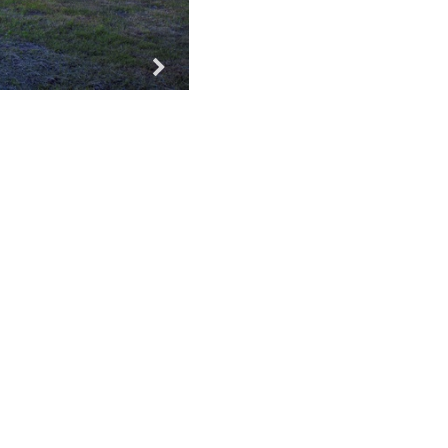
Za vse!