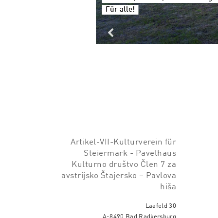
Für alle!
Artikel-VII-Kulturverein für
Steiermark - Pavelhaus
Kulturno društvo Člen 7 za
avstrijsko Štajersko – Pavlova
hiša
Laafeld 30
A-8490 Bad Radkersburg