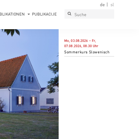
de
sl
BLIKATIONEN
PUBLIKACIJE
Mo, 03.08.2026
–
Fr,
07.08.2026
,
08:30
Uhr
Sommerkurs Slowenisch
PAVLOVA HIŠA
Muzej, galerija, prireditveni prostor