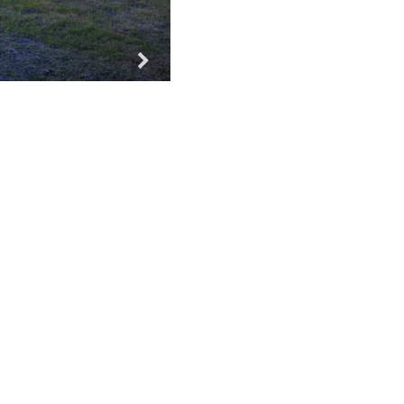
Za vse!