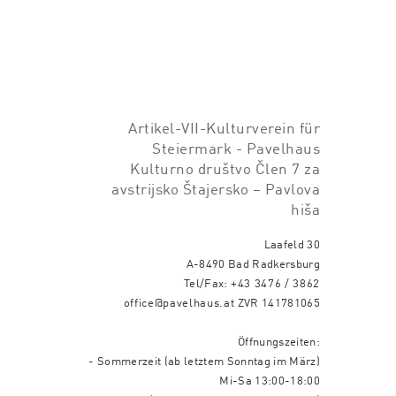
Artikel-VII-Kulturverein für
Steiermark - Pavelhaus
Kulturno društvo Člen 7 za
avstrijsko Štajersko – Pavlova
hiša
Laafeld 30
A-8490 Bad Radkersburg
Tel/Fax:
+43 3476 / 3862
office@pavelhaus.at
ZVR 141781065
Öffnungszeiten:
- Sommerzeit (ab letztem Sonntag im März)
Mi-Sa 13:00-18:00