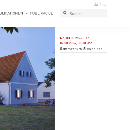
de
sl
BLIKATIONEN
PUBLIKACIJE
Mo, 03.08.2026
–
Fr,
07.08.2026
,
08:30
Uhr
Sommerkurs Slowenisch
PAVLOVA HIŠA
Muzej, galerija, prireditveni prostor