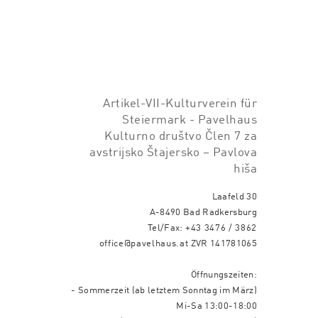
Artikel-VII-Kulturverein für
Steiermark - Pavelhaus
Kulturno društvo Člen 7 za
avstrijsko Štajersko – Pavlova
hiša
Laafeld 30
A-8490 Bad Radkersburg
Tel/Fax:
+43 3476 / 3862
office@pavelhaus.at
ZVR 141781065
Öffnungszeiten:
- Sommerzeit (ab letztem Sonntag im März)
Mi-Sa 13:00-18:00