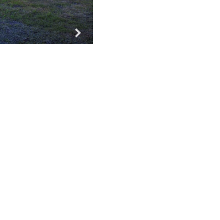
Za vse!