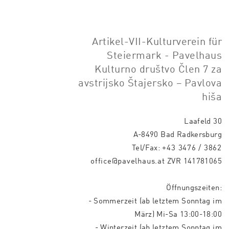
Artikel-VII-Kulturverein für
Steiermark - Pavelhaus
Kulturno društvo Člen 7 za
avstrijsko Štajersko – Pavlova
hiša
Laafeld 30
A-8490 Bad Radkersburg
Tel/Fax:
+43 3476 / 3862
office@pavelhaus.at
ZVR 141781065
Öffnungszeiten:
- Sommerzeit (ab letztem Sonntag im
März) Mi-Sa 13:00-18:00
- Winterzeit (ab letztem Sonntag im