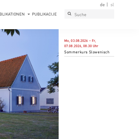
de
sl
BLIKATIONEN
PUBLIKACIJE
Mo, 03.08.2026
–
Fr,
07.08.2026
,
08:30
Uhr
Sommerkurs Slowenisch
PAVLOVA HIŠA
Muzej, galerija, prireditveni prostor