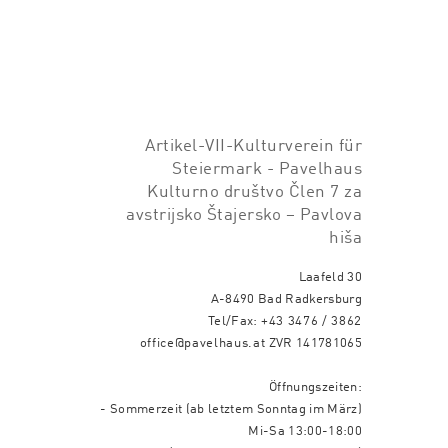
Artikel-VII-Kulturverein für
Steiermark - Pavelhaus
Kulturno društvo Člen 7 za
avstrijsko Štajersko – Pavlova
hiša
Laafeld 30
A-8490 Bad Radkersburg
Tel/Fax:
+43 3476 / 3862
office@pavelhaus.at
ZVR 141781065
Öffnungszeiten:
- Sommerzeit (ab letztem Sonntag im März)
Mi-Sa 13:00-18:00