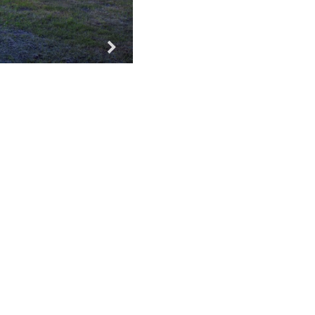
Za vse!