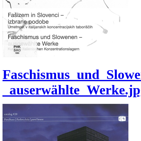
Faschismus_und_Slowe
_auserwählte_Werke.jp