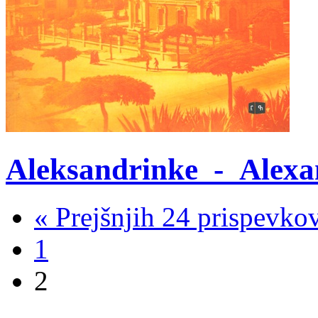
Aleksandrinke_-_Alexa
« Prejšnjih 24 prispevko
1
2