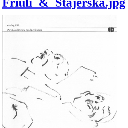
Friuli_&_Štajerska.jpg