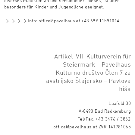
diverses Publikum an und sensibilisiert dieses, ist aber
besonders für Kinder und Jugendliche geeignet.
→ → → → Info: office@pavelhaus.at +43 699 11591014
Artikel-VII-Kulturverein für
Steiermark - Pavelhaus
Kulturno društvo Člen 7 za
avstrijsko Štajersko – Pavlova
hiša
Laafeld 30
A-8490 Bad Radkersburg
Tel/Fax:
+43 3476 / 3862
office@pavelhaus.at
ZVR 141781065