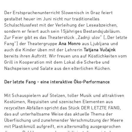
Der Erstsprachenunterricht Slowenisch in Graz feiert
gestaltet heuer im Juni nicht nur traditionelles
Schulschlussfest mit der Verleihung der Leseabzeichen,
sondern er feiert auch sein 15jähriges Bestandsjubiläum.
Zur Feier gibt es das Theaterstück
„Zadnji ulov“ [„Der letzte
Fang“] der Theatergruppe
Ana Monro
aus Ljubljana und
auch die Kinder
üben mit der Lehrerin
Tatjana Vu
čajnk
bereits ihren Auftritt. Wir freuen uns auf K
östlichkeiten vom
Grill in Kooperation mit dem Lokal die Scherbe und
Nachspeisen und Salate aus den elterlichen Küchen.
Der letzte Fang - eine interaktive Öko-Performance
Mit Schauspielern auf Stelzen, toller Musik und attraktiven
Kostümen, Requisiten und szenischen Elementen aus
recycelten Abfällen spricht das Stück DER LETZTE FANG,
das auf unterhaltsame Weise das aktuelle Thema der
Überfischung und zunehmender Verschmutzung der Meere
mit Plastikmüll aufgreift, ein altersmäßig ausgesprochen