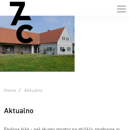
Home
Aktualno
Aktualno
Pavlova hiša - naš skupni prostor na stičišču zgodovine in