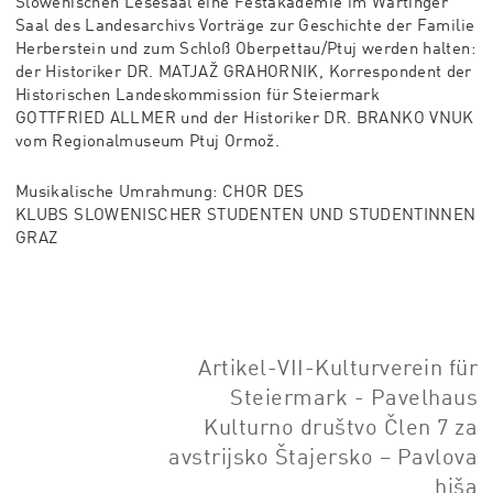
Slowenischen
Lesesaal eine Festakademie im Wartinger
Saal des
Landesarchivs
Vorträge zur Geschichte der Familie
Herberstein und zum
Schloß Oberpettau/Ptuj werden halten:
der Historiker DR.
MATJAŽ GRAHORNIK, Korrespondent der
Historischen
Landeskommission für Steiermark
GOTTFRIED
ALLMER und der Historiker DR. BRANKO VNUK
vom
Regionalmuseum Ptuj Ormož.
Musikalische Umrahmung: CHOR DES
KLUBS
SLOWENISCHER STUDENTEN UND STUDENTINNEN
GRAZ
Artikel-VII-Kulturverein für
Steiermark - Pavelhaus
Kulturno društvo Člen 7 za
avstrijsko Štajersko – Pavlova
hiša