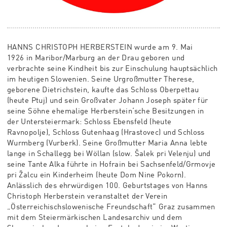
HANNS CHRISTOPH HERBERSTEIN wurde am 9. Mai
1926
in Maribor/Marburg an der Drau geboren und
verbrachte
seine Kindheit bis zur Einschulung hauptsächlich
im
heutigen Slowenien. Seine Urgroßmutter Therese,
geborene
Dietrichstein, kaufte das Schloss Oberpettau
(heute
Ptuj) und sein Großvater Johann Joseph später für
seine
Söhne ehemalige Herberstein‘sche Besitzungen in
der
Untersteiermark: Schloss Ebensfeld (heute
Ravnopolje),
Schloss Gutenhaag (Hrastovec) und Schloss
Wurmberg
(Vurberk). Seine Großmutter Maria Anna lebte
lange in
Schallegg bei Wöllan (slow. Šalek pri Velenju) und
seine
Tante Alka führte in Hofrain bei Sachsenfeld/Grmovje
pri
Žalcu ein Kinderheim (heute Dom Nine Pokorn).
Anlässlich
des ehrwürdigen 100. Geburtstages von Hanns
Christoph
Herberstein veranstaltet der Verein
„Österreichischslowenische Freundschaft“ Graz zusammen
mit dem
Steiermärkischen Landesarchiv und dem