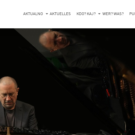
AKTUALNO
AKTUELLES
KDO? KAJ?
WER? WAS?
PU