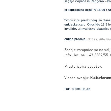
segajo v Apače in Radgono – kon
predprodajna cena: € 18,00 / A
*Popust pri predprodaji za člane
entdecker.card. Otroci do 13,9 le
invalidov z invalidsko izkaznico 
online prodaja:
https://kufo.eu/
Zadnje vstopnice so na volj
Info-Hotline: +43 3382/551
Prosta izbira sedežev.
V sodelovanju:
Kulturforum
Foto © Tom Hejan