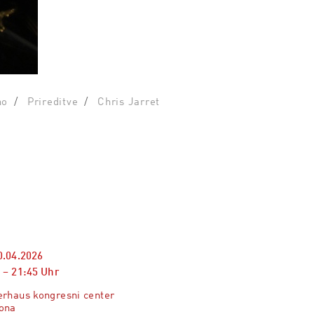
no
Prireditve
Chris Jarret
0.04.2026
–
21:45
Uhr
rhaus kongresni center
ona