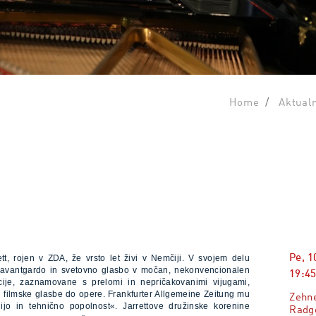
Home
Aktual
rett, rojen v ZDA, že vrsto let živi v Nemčiji. V svojem delu
Pe, 1
, avantgardo in svetovno glasbo v močan, nekonvencionalen
19:45
cije, zaznamovane s prelomi in nepričakovanimi vijugami,
n filmske glasbe do opere. Frankfurter Allgemeine Zeitung mu
Zehne
rgijo in tehnično popolnost«. Jarrettove družinske korenine
Radg