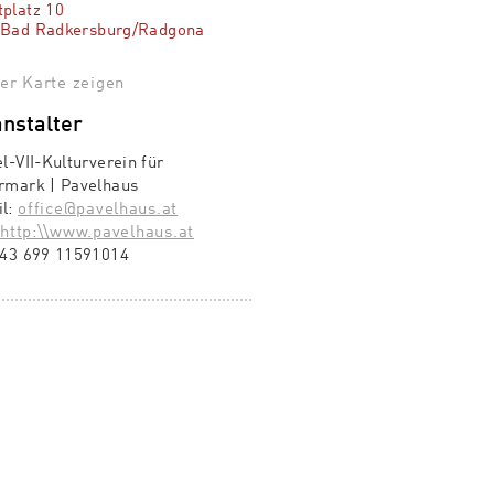
platz 10
 Bad Radkersburg/Radgona
er Karte zeigen
nstalter
el-VII-Kulturverein für
rmark | Pavelhaus
il:
office@pavelhaus.at
:
http:\\www.pavelhaus.at
43 699 11591014