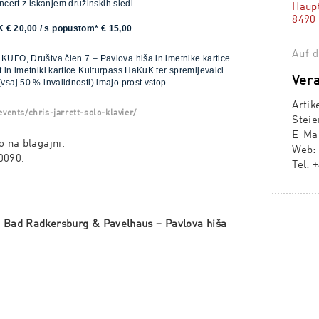
cert z iskanjem družinskih sledi.
Haupt
8490
K € 20,00 / s popustom* € 15,00
Auf d
 KUFO, Društva člen 7 – Pavlova hiša in imetnike kartice
t in imetniki kartice Kulturpass HaKuK ter spremljevalci
Vera
(vsaj 50 % invalidnosti) imajo prost vstop.
Artik
events/chris-jarrett-solo-klavier/
Steie
E-Ma
o na blagajni.
Web
0090.
Tel:
+
 Bad Radkersburg & Pavelhaus – Pavlova hiša