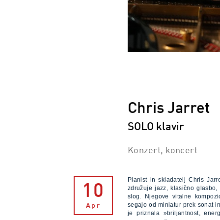
Chris Jarret
SOLO klavir
Konzert, koncert
Pianist in skladatelj Chris Jar
10
združuje jazz, klasično glasbo
slog. Njegove vitalne kompozi
segajo od miniatur prek sonat i
Apr
je priznala »briljantnost, ene