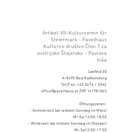
Artikel-VII-Kulturverein für
Steiermark - Pavelhaus
Kulturno društvo Člen 7 za
avstrijsko Štajersko – Pavlova
hiša
Laafeld 30
A-8490 Bad Radkersburg
Tel/Fax:
+43 3476 / 3862
office@pavelhaus.at
ZVR 141781065
Öffnungszeiten:
- Sommerzeit (ab letztem Sonntag im März)
Mi-Sa 13:00-18:00
- Winterzeit (ab letztem Sonntag im Oktober)
Mi-Sa12:00-17:00