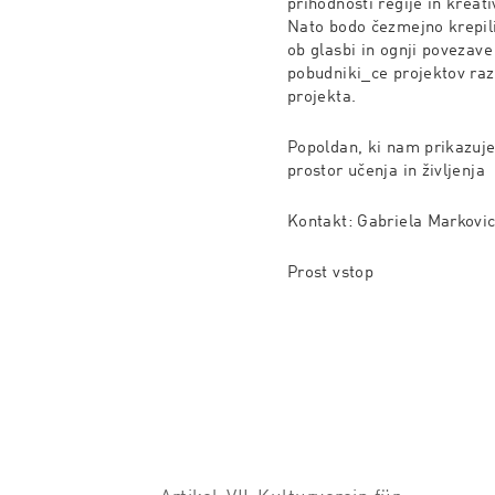
prihodnosti regije in
kreati
Nato bodo čezmejno
krepil
ob glasbi in ognji
povezave 
pobudniki_ce projektov
raz
projekta.
Popoldan, ki nam prikazuje
prostor
učenja in življenja
Kontakt:
Gabriela Markovi
Prost vstop