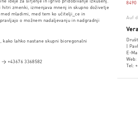
vne ideje za širjenje in igrivo pridobivanje izkušenj.
8490
i hitri zmenki, izmenjava mnenj in skupno doživetje
med mladimi, med tem ko učitelji_ce in
Auf d
pravljajo o možnem nadaljevanju in nadgradnji
Vera
Društ
, kako lahko nastane skupni bioregonalni
| Pav
E-Ma
Web
c
→
+43676 3368582
Tel:
+