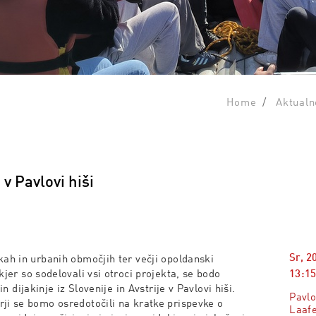
Home
Aktualn
v Pavlovi hiši
Sr, 2
kah in urbanih območjih ter večji opoldanski
13:15
kjer so sodelovali vsi otroci projekta, se bodo
 in dijakinje iz Slovenije in Avstrije v Pavlovi hiši.
Pavlo
rji se bomo osredotočili na kratke prispevke o
Laafe