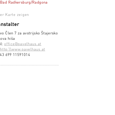
 Bad Radkersburg/Radgona
er Karte zeigen
nstalter
vo Člen 7 za avstrijsko Štajersko
lova hiša
il:
office@pavelhaus.at
:
http:\\www.pavelhaus.at
43 699 11591014