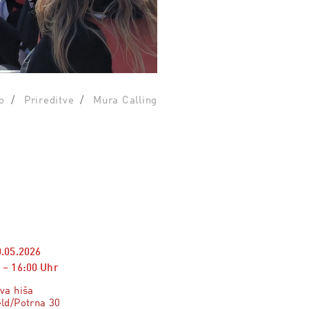
o
Prireditve
Mura Calling
0.05.2026
–
16:00
Uhr
va hiša
ld/Potrna 30