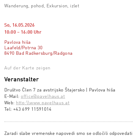
Wanderung, pohod, Exkursion, izlet
So, 16.05.2026
10:00
–
16:00
Uhr
Pavlova hiša
Laafeld/Potrna 30
8490 Bad Radkersburg/Radgona
Auf der Karte zeigen
Veranstalter
Društvo Člen 7 za avstrijsko Štajersko | Pavlova hiša
E-Mail:
office@pavelhaus.at
Web:
http:\\www.pavelhaus.at
Tel:
+43 699 11591014
Zaradi slabe vremenske napovedi smo se odločili odpovedati