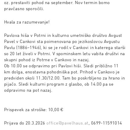
oz. prestaviti pohod na september. Nov termin bomo
pravčasno sporočili.
Hvala za razumevanje!
Pavlova hiša v Potrni in kulturno umetniško društvo Avgust
Pavel v Cankovi sta poimenovana po jezikoslovcu Avgustu
Pavlu (1886–1946), ki se je rodil v Cankovi in katerega starši
so 20 let živeli v Potrni. V spominskem letu vabita društvi na
skupni pohod iz Potrne v Cankovo in nazaj.
Ob 10.00 se odpravimo pri Pavlovi hiši. Sledi približno 11
km dolga, enostavna pohodniška pot. Prihod v Cankovo je
predviden okoli 11.30/12.00. Tam bo poskrbljeno za hrano in
pijačo. Sledi kulturni program z glasbo, ob 14.00 pa se
odpravimo na pot nazaj.
Prispevek za stroške: 10,00 €
Prijava do 20.3.2026
office@pavelhaus.at
, 0699-11591014