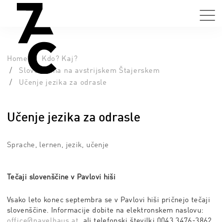
Home
Kdo? Kaj?
Slovenščina na avstrijskem Štajerskem
Učenje jezika za odrasle
Učenje jezika za odrasle
Sprache, lernen, jezik, učenje
Tečaji slovenščine v Pavlovi hiši
Vsako leto konec septembra se v Pavlovi hiši pričnejo tečaji
slovenščine. Informacije dobite na elektronskem naslovu:
office@pavelhaus.at
, ali telefonski številki 0043 3476-3862