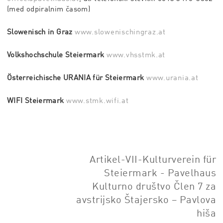
(med odpiralnim časom)
Slowenisch in Graz
www.slowenischingraz.at
Volkshochschule Steiermark
www.vhsstmk.at
Österreichische URANIA für Steiermark
www.urania.at
WIFI Steiermark
www.stmk.wifi.at
Artikel-VII-Kulturverein für
Steiermark - Pavelhaus
Kulturno društvo Člen 7 za
avstrijsko Štajersko – Pavlova
hiša