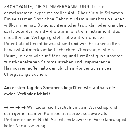
ZBOROVANJE, DIE STIMMVERSAMMLUNG, ist ein
gemeinsamer, experimenteller
Anti-Chor für alle Stimmen.
Ein seltsamer Chor ohne Gehör, zu dem ausnahmslos
jeder
willkommen ist. O
b schüchtern oder laut, klar oder unsicher,
sanft oder donnernd – die Stimme ist
ein Instrument, das
uns allen zur Verfügung steht, obwohl wir uns des
Potentials
oft nicht bewusst sind und wir ihr daher selten
bewusst Aufmerksamkeit
schenken. Zborovanje ist ein
Raum, in dem wir zur Stärkung und Ermächtigung
unserer
zurückgehaltenen Stimme streben und inspirierende
Harmonien
außerhalb der üblichen Konventionen des
Chorgesangs suchen.
Am ersten Tag des Sommers begrüßen wir
lauthals die
ewige Veränderlichkeit!
→ → → →
Wir laden sie herzlich ein, am Workshop und
dem gemeinsamen
Kompositionsprozess sowie als
Performer beim Nicht-Auftritt
mitzuwirken. Vorerfahrung ist
keine Voraussetzung!