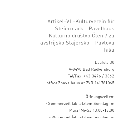
Artikel-VII-Kulturverein für
Steiermark - Pavelhaus
Kulturno društvo Člen 7 za
avstrijsko Štajersko – Pavlova
hiša
Laafeld 30
A-8490 Bad Radkersburg
Tel/Fax:
+43 3476 / 3862
office@pavelhaus.at
ZVR 141781065
Öffnungszeiten:
- Sommerzeit (ab letztem Sonntag im
März) Mi-Sa 13:00-18:00
- Winterzeit (ab letztem Sonntag im