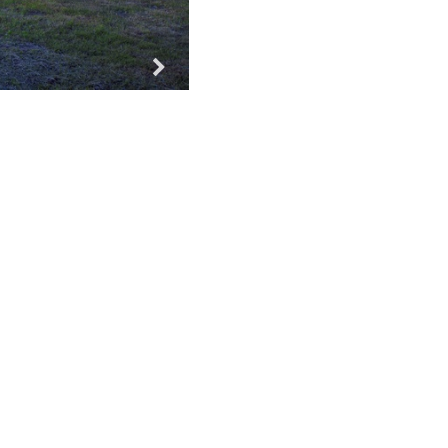
Za vse!