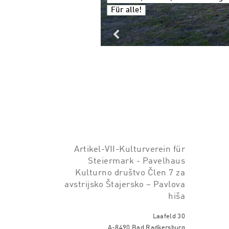
Für alle!
Artikel-VII-Kulturverein für
Steiermark - Pavelhaus
Kulturno društvo Člen 7 za
avstrijsko Štajersko – Pavlova
hiša
Laafeld 30
A-8490 Bad Radkersburg