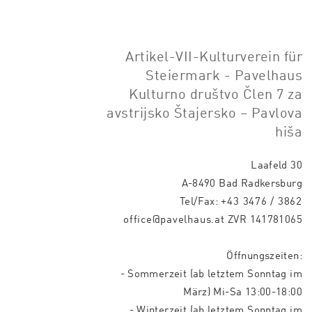
Artikel-VII-Kulturverein für
Steiermark - Pavelhaus
Kulturno društvo Člen 7 za
avstrijsko Štajersko – Pavlova
hiša
Laafeld 30
A-8490 Bad Radkersburg
Tel/Fax:
+43 3476 / 3862
office@pavelhaus.at
ZVR 141781065
Öffnungszeiten:
- Sommerzeit (ab letztem Sonntag im
März) Mi-Sa 13:00-18:00
- Winterzeit (ab letztem Sonntag im