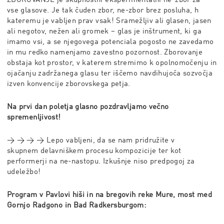
vse
glasove. Je tak čuden zbor, ne-zbor brez posluha, h
kateremu je
vabljen prav vsak!
Sramežljiv ali glasen, jasen
ali negotov, nežen ali gromek –
glas je inštrument, ki ga
imamo vsi, a se njegovega potenciala
pogosto ne zavedamo
in mu redko namenjamo zavestno
pozornost. Zborovanje
obstaja kot prostor, v katerem stremimo
k opolnomočenju in
ojačanju zadržanega glasu ter iščemo
navdihujoča sozvočja
izven konvencije zborovskega petja.
Na prvi dan poletja glasno pozdravljamo
večno
spremenljivost!
→ → → →
Lepo vabljeni, da se nam pridružite v
skupnem
delavniškem procesu kompozicije ter kot
performerji na
ne-nastopu. Izkušnje niso predpogoj za
udeležbo!
Program v Pavlovi hiši in na bregovih reke Mure, most med
Gornjo Radgono in Bad Radkersburgom: