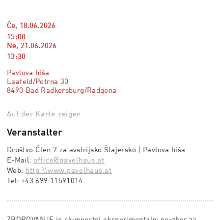
Če, 18.06.2026
15:00
–
Ne, 21.06.2026
13:30
Pavlova hiša
Laafeld/Potrna 30
8490 Bad Radkersburg/Radgona
Auf der Karte zeigen
Veranstalter
Društvo Člen 7 za avstrijsko Štajersko | Pavlova hiša
E-Mail:
office@pavelhaus.at
Web:
http:\\www.pavelhaus.at
Tel:
+43 699 11591014
ZBOROVANJE je skupnostni eksperimentalni ne-zbor za