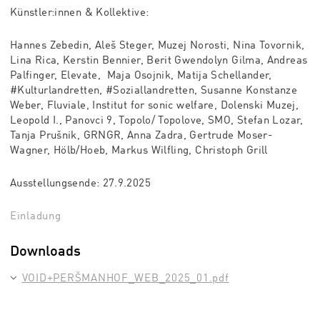
Künstler:innen & Kollektive:
Hannes Zebedin, Aleš Steger, Muzej Norosti, Nina Tovornik,
Lina Rica, Kerstin Bennier, Berit Gwendolyn Gilma, Andreas
Palfinger, Elevate, Maja Osojnik, Matija Schellander,
#Kulturlandretten, #Soziallandretten, Susanne Konstanze
Weber, Fluviale, Institut for sonic welfare, Dolenski Muzej,
Leopold I., Panovci 9, Topolo/ Topolove, SMO, Stefan Lozar,
Tanja Prušnik, GRNGR, Anna Zadra, Gertrude Moser-
Wagner, Hölb/Hoeb, Markus Wilfling, Christoph Grill
Ausstellungsende
: 27.9.2025
Einladung
Downloads
VOID+PERŠMANHOF_WEB_2025_01.pdf