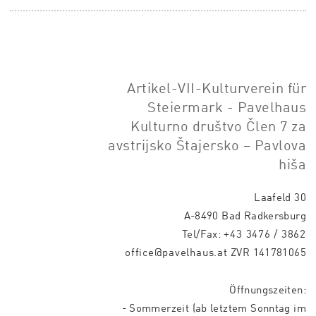
Artikel-VII-Kulturverein für
Steiermark - Pavelhaus
Kulturno društvo Člen 7 za
avstrijsko Štajersko – Pavlova
hiša
Laafeld 30
A-8490 Bad Radkersburg
Tel/Fax:
+43 3476 / 3862
office@pavelhaus.at
ZVR 141781065
Öffnungszeiten:
- Sommerzeit (ab letztem Sonntag im