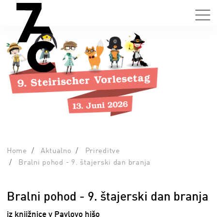
Home
Aktualno
Prireditve
Bralni pohod - 9. štajerski dan branja
Bralni pohod - 9. štajerski dan branja
iz knjižnice v Pavlovo hišo