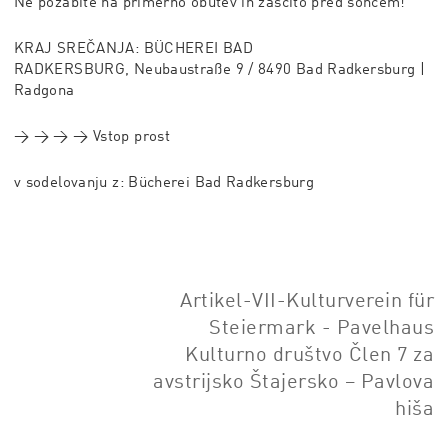
Ne pozabite na primerno obutev in zaščito pred soncem!
KRAJ SREČANJA:
BÜCHEREI BAD
RADKERSBURG,
Neubaustraße 9 / 8490 Bad Radkersburg |
Radgona
→ → → →
Vstop prost
v sodelovanju z: Bücherei Bad Radkersburg
Artikel-VII-Kulturverein für
Steiermark - Pavelhaus
Kulturno društvo Člen 7 za
avstrijsko Štajersko – Pavlova
hiša