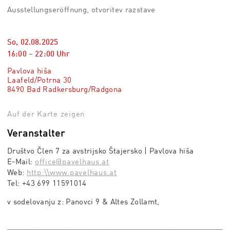
Ausstellungseröffnung, otvoritev razstave
So, 02.08.2025
16:00
–
22:00
Uhr
Pavlova hiša
Laafeld/Potrna 30
8490 Bad Radkersburg/Radgona
Auf der Karte zeigen
Veranstalter
Društvo Člen 7 za avstrijsko Štajersko | Pavlova hiša
E-Mail:
office@pavelhaus.at
Web:
http:\\www.pavelhaus.at
Tel:
+43 699 11591014
v sodelovanju z: Panovci 9 & Altes Zollamt,