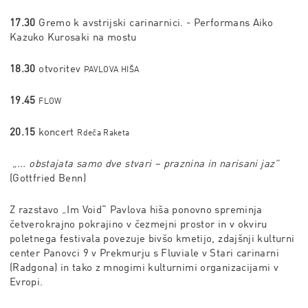
17.30
Gremo k avstrijski carinarnici. -
Performans Aiko
Kazuko Kurosaki na mostu
18.30
otvoritev
PAVLOVA HIŠA
19.45
FLOW
20.15
koncert
Rdeča Raketa
„... obstajata samo dve stvari – praznina in narisani jaz”
(Gottfried Benn)
Z razstavo „Im Void“ Pavlova hiša ponovno spreminja
četverokrajno pokrajino v čezmejni prostor in v okviru
poletnega festivala povezuje bivšo kmetijo, zdajšnji kulturni
center Panovci 9 v Prekmurju s Fluviale v Stari carinarni
(Radgona) in tako z mnogimi kulturnimi organizacijami v
Evropi.