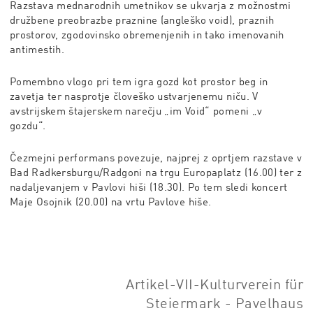
Razstava mednarodnih umetnikov se ukvarja z možnostmi
družbene preobrazbe praznine (angleško void), praznih
prostorov, zgodovinsko obremenjenih in tako imenovanih
antimestih.
Pomembno vlogo pri tem igra gozd kot prostor beg in
zavetja ter nasprotje človeško ustvarjenemu niču. V
avstrijskem štajerskem narečju „im Void“ pomeni „v
gozdu“.
Čezmejni performans povezuje, najprej z oprtjem razstave v
Bad Radkersburgu/Radgoni na trgu Europaplatz (16.00) ter z
nadaljevanjem v Pavlovi hiši (18.30). Po tem sledi koncert
Maje Osojnik (20.00) na vrtu Pavlove hiše.
Artikel-VII-Kulturverein für
Steiermark - Pavelhaus