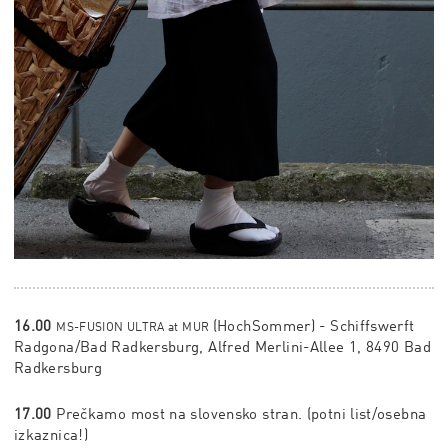
16.00
(HochSommer) -
Schiffswerft
MS-FUSION ULTRA at MUR
Radgona/Bad Radkersburg, Alfred Merlini-Allee 1, 8490 Bad
Radkersburg
17.00
Prečkamo most na slovensko stran. (potni list/osebna
izkaznica!)