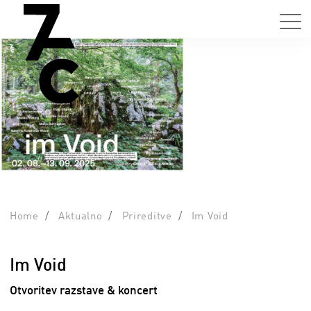
Home
Aktualno
Prireditve
Im Void
Im Void
Otvoritev razstave & koncert