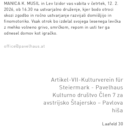
MANICA K. MUSIL in Lev Izidor vas vabita v četrtek, 12. 2.
2026, ob 16.30 na ustvarjalno druženje, kjer bodo otroci
skozi zgodbo in ročno ustvarjanje razvijali domišljijo in
finomotoriko. Vsak otrok bo izdelal svojega lesenega levčka
z mehko volneno grivo, smrčkom, repom in usti ter ga
odnesel domov kot igračko.
office@pavelhaus.at
Artikel-VII-Kulturverein für
Steiermark - Pavelhaus
Kulturno društvo Člen 7 za
avstrijsko Štajersko – Pavlova
hiša
Laafeld 30