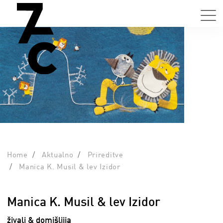
Home
Aktualno
Prireditve
Manica K. Musil & lev Izidor
Manica K. Musil & lev Izidor
živali & domišljija