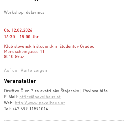
Workshop, delavnica
Če, 12.02.2026
16:30
–
18:00
Uhr
Klub slovenskih študentk in študentov Gradec
Mondscheingasse 11
8010 Graz
Auf der Karte zeigen
Veranstalter
Društvo Člen 7 za avstrijsko Štajersko | Pavlova hiša
E-Mail:
office@pavelhaus.at
Web:
http:\\www.pavelhaus.at
Tel:
+43 699 11591014