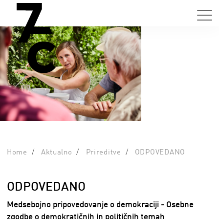
Home
Aktualno
Prireditve
ODPOVEDANO
ODPOVEDANO
Medsebojno pripovedovanje o demokraciji - Osebne
zgodbe o demokratičnih in političnih temah