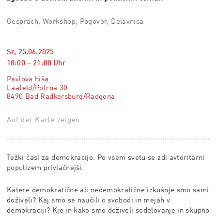
Gespräch, Workshop, Pogovor, Delavnica
Sr, 25.06.2025
18:00
–
21:00
Uhr
Pavlova hiša
Laafeld/Potrna 30
8490 Bad Radkersburg/Radgona
Auf der Karte zeigen
Težki časi za demokracijo. Po vsem svetu se zdi avtoritarni
populizem privlačnejši.
Katere demokratične ali nedemokratične izkušnje smo sami
doživeli? Kaj smo se naučili o svobodi in mejah v
demokraciji? Kje in kako smo doživeli sodelovanje in skupno