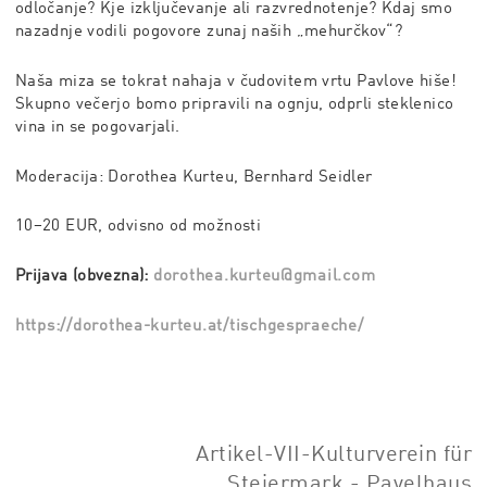
odločanje? Kje izključevanje ali razvrednotenje? Kdaj smo
nazadnje vodili pogovore zunaj naših „mehurčkov“?
Naša miza se tokrat nahaja v čudovitem vrtu Pavlove hiše!
Skupno večerjo bomo pripravili na ognju, odprli steklenico
vina in se pogovarjali.
Moderacija: Dorothea Kurteu, Bernhard Seidler
10–20 EUR, odvisno od možnosti
Prijava (obvezna):
dorothea.kurteu@gmail.com
https://dorothea-kurteu.at/tischgespraeche/
Artikel-VII-Kulturverein für
Steiermark - Pavelhaus