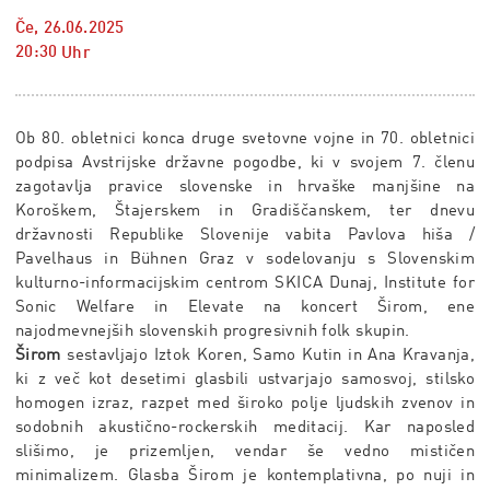
Če, 26.06.2025
20:30
Uhr
Ob 80. obletnici konca druge svetovne vojne in 70. obletnici
podpisa Avstrijske državne pogodbe, ki v svojem 7. členu
zagotavlja pravice slovenske in hrvaške manjšine na
Koroškem, Štajerskem in Gradiščanskem, ter dnevu
državnosti Republike Slovenije vabita Pavlova hiša /
Pavelhaus in Bühnen Graz v sodelovanju s Slovenskim
kulturno-informacijskim centrom SKICA Dunaj, Institute for
Sonic Welfare in Elevate na koncert Širom, ene
najodmevnejših slovenskih progresivnih folk skupin.
Širom
sestavljajo Iztok Koren, Samo Kutin in Ana Kravanja,
ki z več kot desetimi glasbili ustvarjajo samosvoj, stilsko
homogen izraz, razpet med široko polje ljudskih zvenov in
sodobnih akustično-rockerskih meditacij. Kar naposled
slišimo, je prizemljen, vendar še vedno mističen
minimalizem. Glasba Širom je kontemplativna, po nuji in