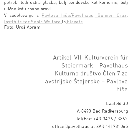
potrebi tudi ostra glasba, bolj bendovske kot komorne, bolj
ulične kot urbane nravi.
V sodelovanju s
Pavlova hiša/Pavelhaus
,
Bühnen Graz
,
Institute for Sonic Welfare
in
Elevate
Foto: Uro
š Abram
Artikel-VII-Kulturverein für
Steiermark - Pavelhaus
Kulturno društvo Člen 7 za
avstrijsko Štajersko – Pavlova
hiša
Laafeld 30
A-8490 Bad Radkersburg
Tel/Fax:
+43 3476 / 3862
office@pavelhaus.at
ZVR 141781065