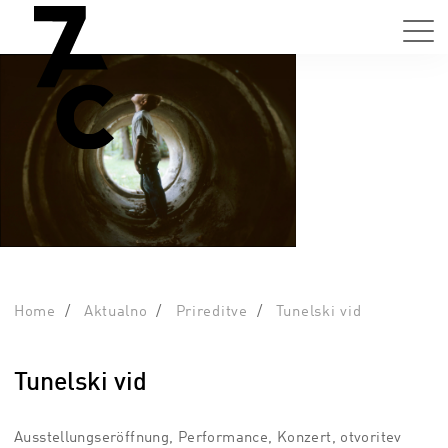
Home
Aktualno
Prireditve
Tunelski vid
Tunelski vid
Ausstellungseröffnung, Performance, Konzert, otvoritev