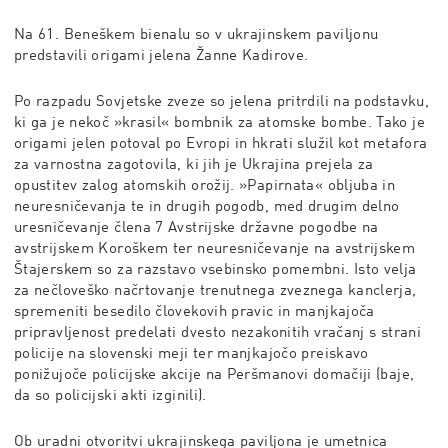
Na 61. Beneškem bienalu so v ukrajinskem paviljonu
predstavili origami jelena Žanne Kadirove.
Po razpadu Sovjetske zveze so jelena pritrdili na podstavku,
ki ga je nekoč »krasil« bombnik za atomske bombe. Tako je
origami jelen potoval po Evropi in hkrati služil kot metafora
za varnostna zagotovila, ki jih je Ukrajina prejela za
opustitev zalog atomskih orožij. »Papirnata« obljuba in
neuresničevanja te in drugih pogodb, med drugim delno
uresničevanje člena 7 Avstrijske državne pogodbe na
avstrijskem Koroškem ter neuresničevanje na avstrijskem
Štajerskem so za razstavo vsebinsko pomembni. Isto velja
za nečloveško načrtovanje trenutnega zveznega kanclerja,
spremeniti besedilo človekovih pravic in manjkajoča
pripravljenost predelati dvesto nezakonitih vračanj s strani
policije na slovenski meji ter manjkajočo preiskavo
ponižujoče policijske akcije na Peršmanovi domačiji (baje,
da so policijski akti izginili).
Ob uradni otvoritvi ukrajinskega paviljona je umetnica