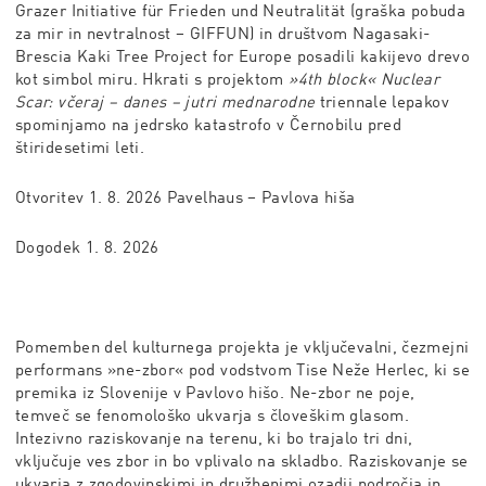
Grazer Initiative für Frieden und Neutralität (graška pobuda
za mir in nevtralnost – GIFFUN) in društvom Nagasaki-
Brescia Kaki Tree Project for Europe posadili kakijevo drevo
kot simbol miru. Hkrati s projektom
»4th block« Nuclear
Scar: včeraj – danes – jutri mednarodne
triennale lepakov
spominjamo na jedrsko katastrofo v Černobilu pred
štiridesetimi leti.
Otvoritev 1. 8. 2026 Pavelhaus – Pavlova hiša
Dogodek 1. 8. 2026
Pomemben del kulturnega projekta je vključevalni, čezmejni
performans »ne-zbor« pod vodstvom Tise Neže Herlec, ki se
premika iz Slovenije v Pavlovo hišo. Ne-zbor ne poje,
temveč se fenomološko ukvarja s človeškim glasom.
Intezivno raziskovanje na terenu, ki bo trajalo tri dni,
vključuje ves zbor in bo vplivalo na skladbo. Raziskovanje se
ukvarja z zgodovinskimi in družbenimi ozadji področja in