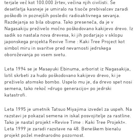
terjale več kot 100.000 žrtev, večina njih civilisti. Še
desetletja kasneje je umiralo na tisoče prebivalcev zaradi
poškodb in poznejših posledic radioaktivnega sevanja.
Razdejanja so bila obupna. Tako preseneča, da je v
Nagasakiju preživelo močno poškodovano kakijevo drevo. Iz
sadik so nastala nova drevesa, ki jih podarjajo v sklopu
japonskega projekta Revive Time : Kaki Tree Project kot
simbol miru in svaritve pred nevarnosti jedrskega
oboroževanja po vsem svetu.
Leta 1994 se je Masayuki Ebinuma, arborist iz Nagasakija,
lotil skrbeti za hudo poškodovano kakijevo drevo, ki je
preživelo atomsko bombo. Uspelo mu je, da drevo spet nosi
semena, tako rekoč »drugo generacijo« po jedrski
katastrofi.
Leta 1995 je umetnik Tatsuo Miyajima izvedel za uspeh. Na
razstavi je pokazal semena in iskal posvojitelje za rastline.
Tako je nastal projekt »Revive Time : Kaki Tree Projekt«.
Leta 1999 je zaradi razstave na 48. Beneškem bienalu
projekt požel mednarodno pozornost.