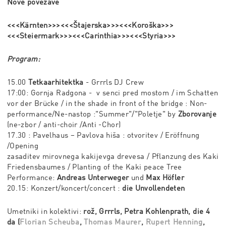
Nove povezave
<<<Kärnten>>><<<Štajerska>>><<<Koroška>>>
<<<Steiermark>>><<<Carinthia>>><<<Styria>>>
Program:
15.00
Tetkaarhitektka
- Grrrls DJ Crew
17:00: Gornja Radgona - v senci pred mostom / im Schatten
vor der Brücke / in the shade in front of the bridge : Non-
performance/Ne-nastop :"Summer"/"Poletje" by
Zborovanje
(ne-zbor / anti-choir /Anti -Chor)
17.30 : Pavelhaus – Pavlova hiša : otvoritev / Eröffnung
/Opening
zasaditev mirovnega kakijevga drevesa / Pflanzung des Kaki
Friedensbaumes / Planting of the Kaki peace Tree
Performance:
Andreas Unterweger
und
Max Höfler
20.15: Konzert/koncert/concert :
die Unvollendeten
Umetniki in kolektivi:
r
ož, Grrrls, Petra Kohlenprath, die 4
da (
Florian Scheuba
,
Thomas Maurer
,
Rupert Henning
,