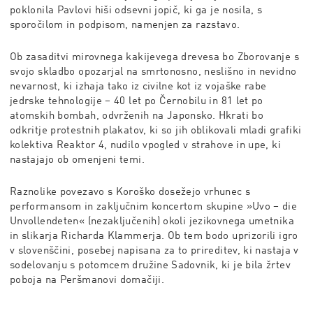
poklonila Pavlovi hiši odsevni jopič, ki ga je nosila, s
sporočilom in podpisom, namenjen za razstavo.
Ob zasaditvi mirovnega kakijevega drevesa bo Zborovanje s
svojo skladbo opozarjal na smrtonosno, neslišno in nevidno
nevarnost, ki izhaja tako iz civilne kot iz vojaške rabe
jedrske tehnologije – 40 let po Černobilu in 81 let po
atomskih bombah, odvrženih na Japonsko. Hkrati bo
odkritje protestnih plakatov, ki so jih oblikovali mladi grafiki
kolektiva Reaktor 4, nudilo vpogled v strahove in upe, ki
nastajajo ob omenjeni temi.
Raznolike povezavo s Koroško dosežejo vrhunec s
performansom in zaključnim koncertom skupine »Uvo – die
Unvollendeten« (nezaključenih) okoli jezikovnega umetnika
in slikarja Richarda Klammerja. Ob tem bodo uprizorili igro
v slovenščini, posebej napisana za to prireditev, ki nastaja v
sodelovanju s potomcem družine Sadovnik, ki je bila žrtev
poboja na Peršmanovi domačiji.