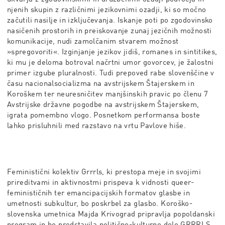
njenih skupin z različnimi jezikovnimi ozadji, ki so močno
začutili nasilje in izključevanja. Iskanje poti po zgodovinsko
nasičenih prostorih in preiskovanje zunaj jezičnih možnosti
komunikacije, nudi zamolčanim stvarem možnost
»spregovoriti«. Izginjanje jezikov jidiš, romanes in sintitikes,
ki mu je deloma botroval načrtni umor govorcev, je žalostni
primer izgube pluralnosti. Tudi prepoved rabe slovenščine v
času nacionalsocializma na avstrijskem Štajerskem in
Koroškem ter neuresničitev manjšinskih pravic po členu 7
Avstrijske državne pogodbe na avstrijskem Štajerskem,
igrata pomembno vlogo. Posnetkom performansa boste
lahko prisluhnili med razstavo na vrtu Pavlove hiše.
Feministični kolektiv Grrrls, ki prestopa meje in svojimi
prireditvami in aktivnostmi prispeva k vidnosti queer-
feminističnih ter emancipacijskih formatov glasbe in
umetnosti subkultur, bo poskrbel za glasbo. Koroško-
slovenska umetnica Majda Krivograd pripravlja popoldanski
program in bo predstavila politično-kulturno delo GRRRLS.