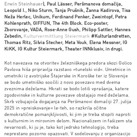
Erwin Steinhauer
), Paul Lässer, Peršmanova domačija,
Leopold I., Niko Sturm, Tanja Prušnik, Žanna Kadirova, Tisa
Neža Herlec,
Unikum, Ferdinand Penker, Zweintopf, Petra
Kohlenprath, GIFFUN, The 4th Block.
Eco-poster,
Zborovanje, VADA,
Rose-Anne Gush, Philipp Sattler, Hannes
Zebedin,
Kulturvermittlung Steiermark
#Kulturlandretten,
Thomas Ritz, Silvia Stecher,
Meta Vouk
,
Elena Messner, IG
KiKK, IG Kultur Steiermark,
Theater INNklusiv, in drugi.
Kot navezava na otvoritev železniškega predora skozi Golico
Pavlova hiša pripravlja razstavo »tunelski vid«. Umetnice in
umetniki iz avstrijske Štajerske in Koroške ter iz Slovenije
se bodo umetniško soočili z novo povezavo med dvema
zveznima deželama. Hkrati se bodo lotili vprašanja, katere
zgodovinske in kulturne povezave obstajajo med deželama.
Skrb vzbujajoča dogajanja na Peršmanovi domačiji 27. julija
2025 in »preiskovanje« le-teh, so razkrila očitne
demokratične pomanjkljivosti, ki jim je treba stopiti naproti
s kulturnim in mirovnim delom. Nacionalizem in fašizem sta
nevarnosti, ki ju je, tako kot jedrsko tehnologijo, treba
neprestano pozorno opazovati. V sodelovanju z organizacijo