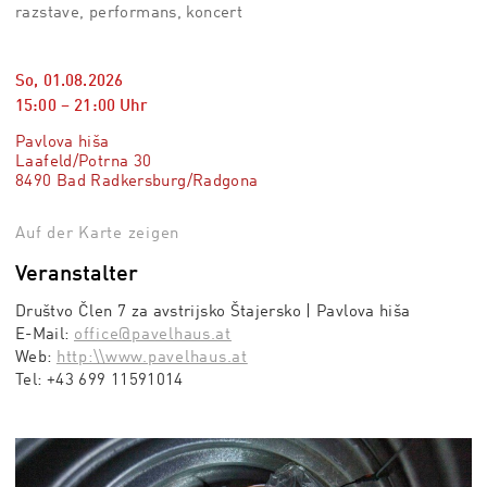
razstave, performans, koncert
So, 01.08.2026
15:00
–
21:00
Uhr
Pavlova hiša
Laafeld/Potrna 30
8490 Bad Radkersburg/Radgona
Auf der Karte zeigen
Veranstalter
Društvo Člen 7 za avstrijsko Štajersko | Pavlova hiša
E-Mail:
office@pavelhaus.at
Web:
http:\\www.pavelhaus.at
Tel:
+43 699 11591014