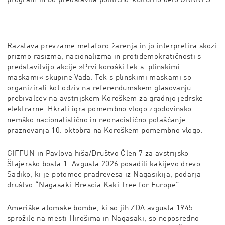
Razstava prevzame metaforo žarenja in jo interpretira skozi
prizmo rasizma, nacionalizma in protidemokratičnosti s
predstavitvijo akcije »Prvi koroški tek s plinskimi
maskami« skupine Vada. Tek s plinskimi maskami so
organizirali kot odziv na referendumskem glasovanju
prebivalcev na avstrijskem Koroškem za gradnjo jedrske
elektrarne. Hkrati igra pomembno vlogo zgodovinsko
nemško nacionalistično in neonacistično polaščanje
praznovanja 10. oktobra na Koroškem pomembno vlogo.
GIFFUN in Pavlova hiša/Društvo Člen 7 za avstrijsko
Štajersko bosta 1. Avgusta 2026 posadili kakijevo drevo.
Sadiko, ki je potomec pradrevesa iz Nagasikija, podarja
društvo “Nagasaki-Brescia Kaki Tree for Europe”.
Ameriške atomske bombe, ki so jih ZDA avgusta 1945
sprožile na mesti Hirošima in Nagasaki, so neposredno