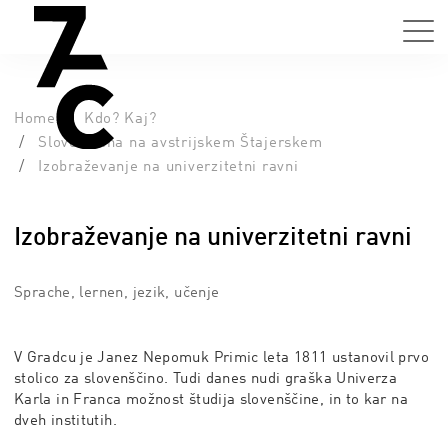
Home
Kdo? Kaj?
Slovenščina na avstrijskem Štajerskem
Izobraževanje na univerzitetni ravni
Izobraževanje na univerzitetni ravni
Sprache, lernen, jezik, učenje
V Gradcu je Janez Nepomuk Primic leta 1811 ustanovil prvo
stolico za slovenščino. Tudi danes nudi graška Univerza
Karla in Franca možnost študija slovenščine, in to kar na
dveh institutih.