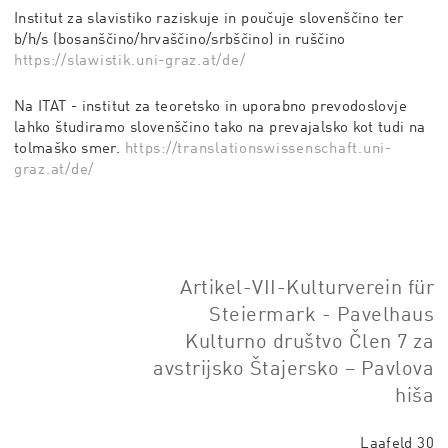
Institut za slavistiko raziskuje in poučuje slovenščino ter
b/h/s (bosanščino/hrvaščino/srbščino) in ruščino
https://slawistik.uni-graz.at/de/
Na ITAT - institut za teoretsko in uporabno prevodoslovje
lahko študiramo slovenščino tako na prevajalsko kot tudi na
tolmaško smer.
https://translationswissenschaft.uni-
graz.at/de/
Artikel-VII-Kulturverein für
Steiermark - Pavelhaus
Kulturno društvo Člen 7 za
avstrijsko Štajersko – Pavlova
hiša
Laafeld 30