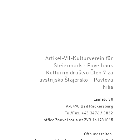
Artikel-VII-Kulturverein für
Steiermark - Pavelhaus
Kulturno društvo Člen 7 za
avstrijsko Štajersko – Pavlova
hiša
Laafeld 30
A-8490 Bad Radkersburg
Tel/Fax:
+43 3476 / 3862
office@pavelhaus.at
ZVR 141781065
Öffnungszeiten: