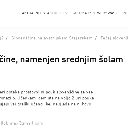
AKTUALNO
AKTUELLES
KDO? KAJ?
WER? WAS?
PU
j?
Slovenščina na avstrijskem Štajerskem
Tečaj sloven
ščine, namenjen srednjim šolam
i poteka prostovoljni pouk slovenščine za vse
imnazijo. Učenkam_cem sta na voljo 2 uri pouka
ujejo vsi graški učenci_ke, ne glede na njihovo
allob.max@gmail.com