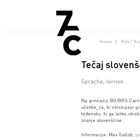
Home
Kdo? Ka
Tečaj sloven
Sprache, lernen
Na gimnaziji BG/BRG Carner
učenke_ce, ki obiskujejo g
tedensko, ki ga lahko obisk
znanje slovenščine.
Informacije: Max Gallob,
g