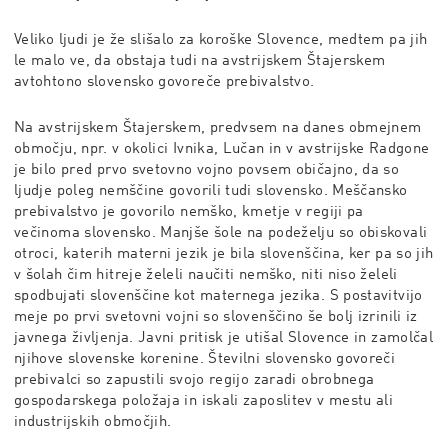
Veliko ljudi je že slišalo za koroške Slovence, medtem pa jih
le malo ve, da obstaja tudi na avstrijskem Štajerskem
avtohtono slovensko govoreče prebivalstvo.
Na avstrijskem Štajerskem, predvsem na danes obmejnem
območju, npr. v okolici Ivnika, Lučan in v avstrijske Radgone
je bilo pred prvo svetovno vojno povsem običajno, da so
ljudje poleg nemščine govorili tudi slovensko. Meščansko
prebivalstvo je govorilo nemško, kmetje v regiji pa
večinoma slovensko. Manjše šole na podeželju so obiskovali
otroci, katerih materni jezik je bila slovenščina, ker pa so jih
v šolah čim hitreje želeli naučiti nemško, niti niso želeli
spodbujati slovenščine kot maternega jezika. S postavitvijo
meje po prvi svetovni vojni so slovenščino še bolj izrinili iz
javnega življenja. Javni pritisk je utišal Slovence in zamolčal
njihove slovenske korenine. Številni slovensko govoreči
prebivalci so zapustili svojo regijo zaradi obrobnega
gospodarskega položaja in iskali zaposlitev v mestu ali
industrijskih območjih.