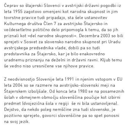
Čeprav so štajerski Slovenci v avstrijski državni pogodbi iz
leta 1955 zagotovo omenjeni kot narodna skupnost in jim
tovrstne pravice tudi pripadajo, sta šele ustanovitev
Kulturnega društva Člen 7 za avstrijsko Štajersko in
večdesetletno politično delo pripomogla k temu, da so jih
priznali kot »del narodne skupnosti«. Decembra 2003 so bili
sprejeti v Sosvet za slovensko narodno skupnost pri Uradu
avstrijskega predsednika vlade, dobili pa so tudi
predstavnika za Štajersko, kar je bilo enakovredno
uradnemu priznanju na deželni in državni ravni. Kljub temu
še vedno niso uresničene vse njihove pravice.
Z neodvisnostjo Slovenije leta 1991 in njenim vstopom v EU
leta 2004 so se razmere na avstrijsko-slovenski meji na
Štajerskem izboljšale. Od konca leta 1980 se na posameznih
šolah v obmejnem območju slovenščina poučuje kot izbirni
predmet (dvojezična šola v regiji še ni bila ustanovljena).
Dejstvo, da nekdo poleg nemščine zna tudi slovensko, je
pozitivno sprejeto, govorci slovenščine pa so spet ponosni
na svoj jezik.