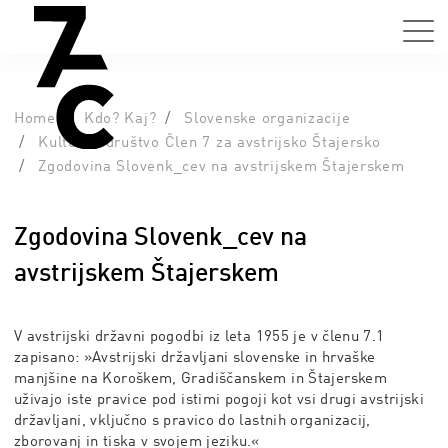
Home
Kdo? Kaj?
Slovenske organizacije
Kulturno društvo Člen 7 za avstrijsko Štajersko
Zgodovina Slovenk_cev na avstrijskem Štajerskem
Zgodovina Slovenk_cev na
avstrijskem Štajerskem
V avstrijski državni pogodbi iz leta 1955 je v členu 7.1
zapisano: »
Avstrijski državljani slovenske in hrvaške
manjšine na Koroškem, Gradiščanskem in Štajerskem
uživajo iste pravice pod istimi pogoji kot vsi drugi avstrijski
državljani, vključno s pravico do lastnih organizacij,
zborovanj in tiska v svojem jeziku.«