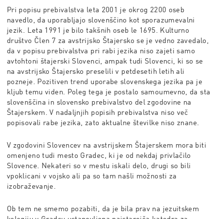
Pri popisu prebivalstva leta 2001 je okrog 2200 oseb
navedlo, da uporabljajo slovenščino kot sporazumevalni
jezik. Leta 1991 je bilo takšnih oseb le 1695. Kulturno
društvo Člen 7 za avstrijsko Štajersko se je vedno zavedalo,
da v popisu prebivalstva pri rabi jezika niso zajeti samo
avtohtoni štajerski Slovenci, ampak tudi Slovenci, ki so se
na avstrijsko Štajersko preselili v petdesetih letih ali
pozneje. Pozitiven trend uporabe slovenskega jezika pa je
kljub temu viden. Poleg tega je postalo samoumevno, da sta
slovenščina in slovensko prebivalstvo del zgodovine na
Štajerskem. V nadaljnjih popisih prebivalstva niso več
popisovali rabe jezika, zato aktualne številke niso znane.
V zgodovini Slovencev na avstrijskem Štajerskem mora biti
omenjeno tudi mesto Gradec, ki je
od nekdaj privlačilo
Slovence. Nekateri so v mestu iskali delo, drugi so bili
vpoklicani v vojsko ali pa so tam našli možnosti za
izobraževanje.
Ob tem ne smemo pozabiti, da je bila prav na jezuitskem