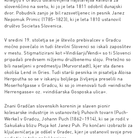
kolegiju v Gradcu ustanovljena najstarejša katedra za
slovenščino na svetu, ki jo je leta 1811 odobril dunajski
dvor. Pobudnik zanjo je bil razsvetljenec in pesnik Janez
Nepomuk Primic (1785–1823), ki je leta 1810 ustanovil
društvo Societas Slovenica.
V sredini 19. stoletja se je število prebivalcev v Gradcu
močno povečalo in tudi številni Slovenci so iskali zaposlitev
v mestu. Stigmatizirani kot
»Vindišarji
/Vendi« so ti Slovenci
pripadali predvsem nižjemu družbenemu sloju. Pretežno so
bili naseljeni v predmestju (Murvorstadt), kjer sta danes
okoliša Lend in Gries. Tudi starši pesnika in pisatelja Aloisa
Hergoutha so se v iskanju boljšega življenja preselili na
Moserhofgasse v Gradcu, ki so jo imenovali tudi »windische
Herrengasse« oz. »vindišarska Gosposka ulica«.
Znani Gradčan slovenskih korenin je slaven pionir
kolesarske industrije in ustanovitelj Puhovih tovarn (Puch-
Werke) v Gradcu, Johann Puch (1862–1914), ki se je rodil v
Sakušaku blizu Ptuja kot Janez Puh. Po končani izobrazbi za
ključavničarja je odšel v Gradec, kjer je ustanovil svoje prvo