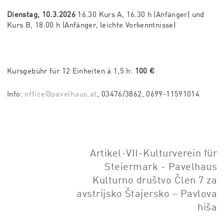
Dienstag, 10
.3.2026
16.30
Kurs A, 16.30 h (Anfänger) und
Kurs B, 18.00 h (Anfänger, leichte Vorkenntnisse)
Kursgebühr für 12 Einheiten á 1,5 h:
100 €
Info:
office@pavelhaus.at
, 03476/3862, 0699-11591014
Artikel-VII-Kulturverein für
Steiermark - Pavelhaus
Kulturno društvo Člen 7 za
avstrijsko Štajersko – Pavlova
hiša