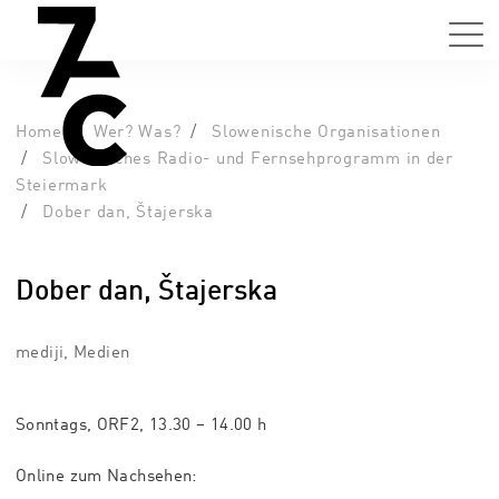
Home
Wer? Was?
Slowenische Organisationen
Slowenisches Radio- und Fernsehprogramm in der
Steiermark
Dober dan, Štajerska
Dober dan, Štajerska
mediji, Medien
Sonntags, ORF2, 13.30 – 14.00 h
Online zum Nachsehen: