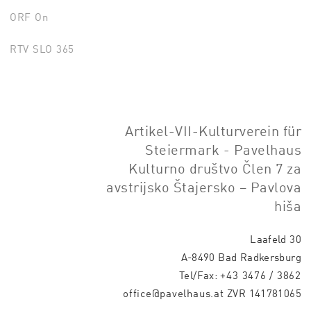
ORF On
RTV SLO 365
Artikel-VII-Kulturverein für
Steiermark - Pavelhaus
Kulturno društvo Člen 7 za
avstrijsko Štajersko – Pavlova
hiša
Laafeld 30
A-8490 Bad Radkersburg
Tel/Fax:
+43 3476 / 3862
office@pavelhaus.at
ZVR 141781065